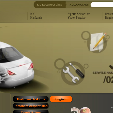
ICC
Sigorta Sektörü ve
İletişi
Hakkında
Yedek Parçalar
Bilgile