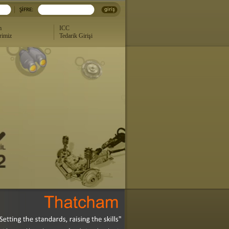
m
ICC
rimiz
Tedarik Girişi